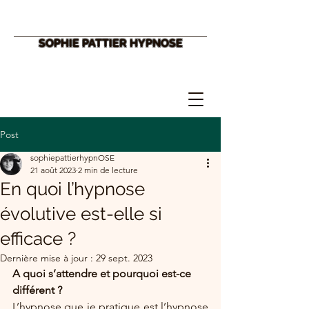
SOPHIE PATTIER HYPNOSE
Post
sophiepattierhypnOSE
21 août 2023
2 min de lecture
En quoi l’hypnose
évolutive est-elle si
efficace ?
Dernière mise à jour :
29 sept. 2023
A quoi s’attendre et pourquoi est-ce 
différent ?
L’hypnose que je pratique est l’hypnose 