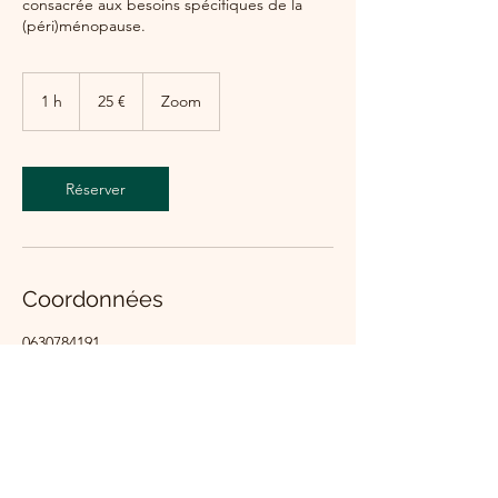
consacrée aux besoins spécifiques de la
(péri)ménopause.
25
euros
1 h
1
25 €
Zoom
Réserver
Coordonnées
0630784191
sophiepattierhypnose@gmail.com
54 Rue Gioffredo, Nice, France