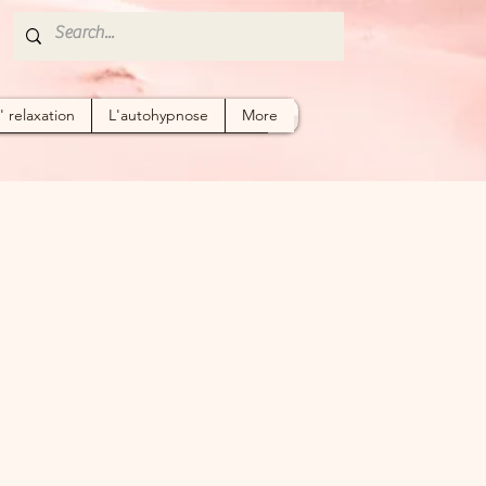
 relaxation
L'autohypnose
More