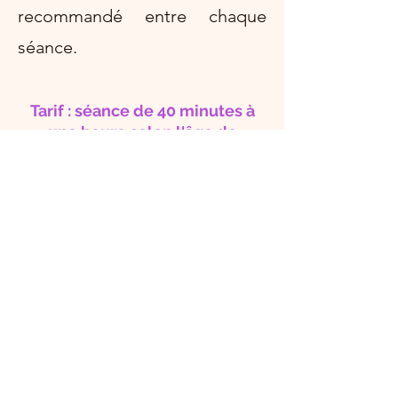
recommandé entre chaque
séance.
Tarif : séance de 40 minutes à
une heure selon l'âge de
l'enfant : 80 euros.
Prendre rendez-vous à Nice (à
votre domicile) ou en
téléconsultation par Zoom :
06 30 78 41 91
sophiepattierhypnose@gmail.com
Entretien parents