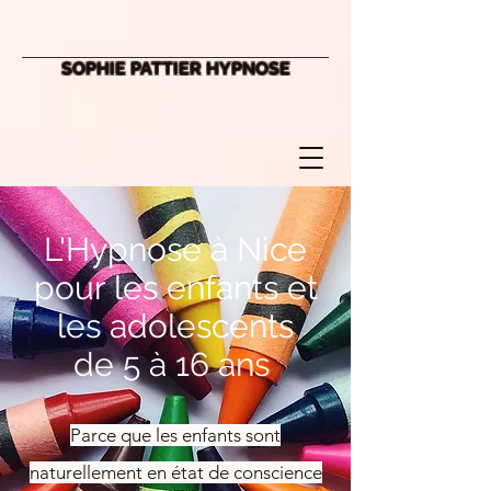
SOPHIE PATTIER HYPNOSE
L'Hypnose à Nice
pour les enfants et
les adolescents
de 5 à 16 ans
Parce que les enfants sont
naturellement en état de conscience